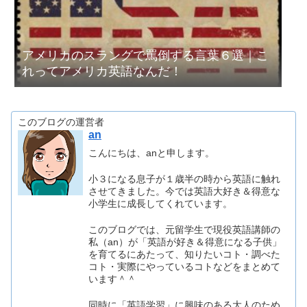
アメリカのスラングで罵倒する言葉６選｜こ
れってアメリカ英語なんだ！
このブログの運営者
an
こんにちは、anと申します。
小３になる息子が１歳半の時から英語に触れ
させてきました。今では英語大好き＆得意な
小学生に成長してくれています。
このブログでは、元留学生で現役英語講師の
私（an）が「英語が好き＆得意になる子供」
を育てるにあたって、知りたいコト・調べた
コト・実際にやっているコトなどをまとめて
います＾＾
同時に「英語学習」に興味のある大人のため