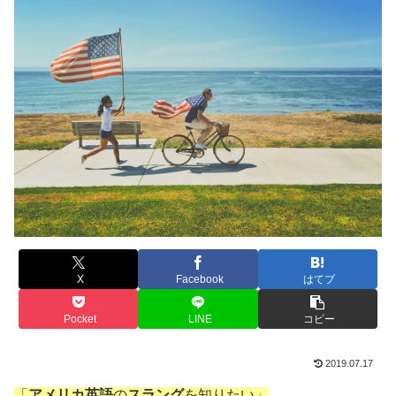
X
Facebook
はてブ
Pocket
LINE
コピー
2019.07.17
「
アメリカ英語
の
スラング
を知りたい」