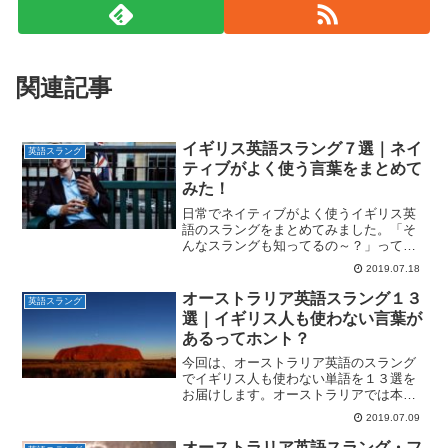
関連記事
イギリス英語スラング７選｜ネイ
英語スラング
ティブがよく使う言葉をまとめて
みた！
日常でネイティブがよく使うイギリス英
語のスラングをまとめてみました。「そ
んなスラングも知ってるの～？」ってイ
ギリス人にビックリされること間違いな
2019.07.18
い？！ぜひ参考にしてみて下さい＾＾
オーストラリア英語スラング１３
英語スラング
選｜イギリス人も使わない言葉が
あるってホント？
今回は、オーストラリア英語のスラング
でイギリス人も使わない単語を１３選を
お届けします。オーストラリアでは本当
によく使われるものだけを厳選していま
2019.07.09
すよ！
オーストラリア英語スラング・フ