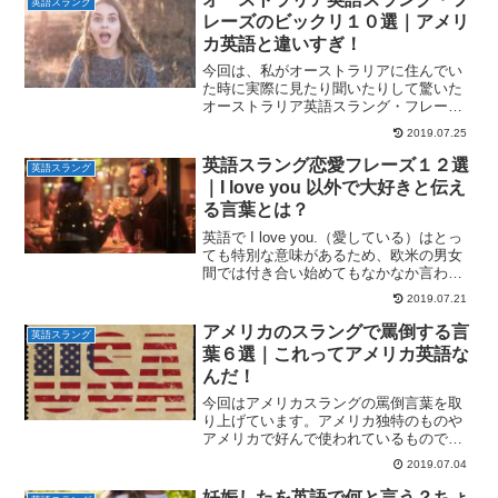
英語スラング
レーズのビックリ１０選｜アメリ
カ英語と違いすぎ！
今回は、私がオーストラリアに住んでい
た時に実際に見たり聞いたりして驚いた
オーストラリア英語スラング・フレーズ
のビックリ１８選をお送りしたいと思い
2019.07.25
ます。
英語スラング恋愛フレーズ１２選
英語スラング
｜I love you 以外で大好きと伝え
る言葉とは？
英語で I love you.（愛している）はとっ
ても特別な意味があるため、欧米の男女
間では付き合い始めてもなかなか言わな
いんですよね。そこで今回は、英語スラ
2019.07.21
ング恋愛フレーズ１２選としてI love you
以外で大好きな気持ちを伝えられる言葉
アメリカのスラングで罵倒する言
英語スラング
をご紹介します！
葉６選｜これってアメリカ英語な
んだ！
今回はアメリカスラングの罵倒言葉を取
り上げています。アメリカ独特のものや
アメリカで好んで使われているものです
よ。これってアメリカ英語なんだ！って
2019.07.04
驚くかも？
妊娠したを英語で何と言う？ちょ