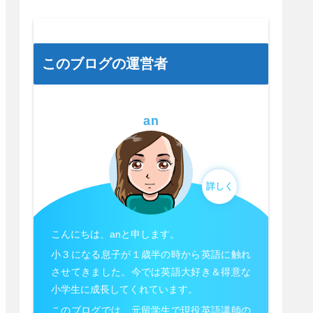
このブログの運営者
an
詳しく
こんにちは、anと申します。
小３になる息子が１歳半の時から英語に触れ
させてきました。今では英語大好き＆得意な
小学生に成長してくれています。
このブログでは、元留学生で現役英語講師の