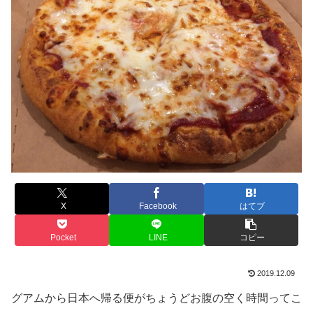
X
Facebook
はてブ
Pocket
LINE
コピー
2019.12.09
グアムから日本へ帰る便がちょうどお腹の空く時間ってこ