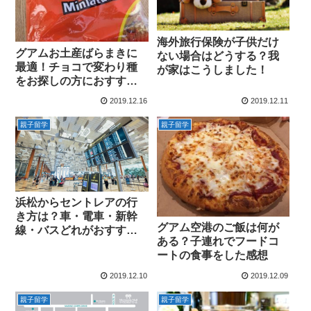
海外旅行保険が子供だけ
グアムお土産ばらまきに
ない場合はどうする？我
最適！チョコで変わり種
が家はこうしました！
をお探しの方におすすめ
はコレ♪
2019.12.16
2019.12.11
親子留学
親子留学
浜松からセントレアの行
き方は？車・電車・新幹
グアム空港のご飯は何が
線・バスどれがおすす
ある？子連れでフードコ
め？
ートの食事をした感想
2019.12.10
2019.12.09
親子留学
親子留学