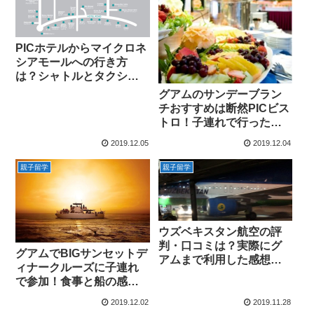
PICホテルからマイクロネ
シアモールへの行き方
は？シャトルとタクシー
どっちがおすすめ？
グアムのサンデーブラン
チおすすめは断然PICビス
トロ！子連れで行った感
想
2019.12.05
2019.12.04
親子留学
親子留学
ウズベキスタン航空の評
判・口コミは？実際にグ
グアムでBIGサンセットデ
アムまで利用した感想を
ィナークルーズに子連れ
レポート！
で参加！食事と船の感想
は？
2019.12.02
2019.11.28