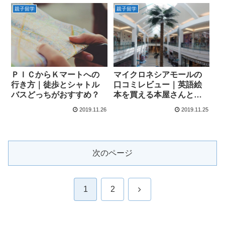
親子留学
親子留学
ＰＩＣからＫマートへの
マイクロネシアモールの
行き方｜徒歩とシャトル
口コミレビュー｜英語絵
バスどっちがおすすめ？
本を買える本屋さんとフ
ードコートの感想
2019.11.26
2019.11.25
次のページ
次
1
2
へ