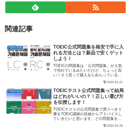
関連記事
TOEIC公式問題集を格安で手に入
TOEIC対策
れる方法とは？新品で安くゲット
しよう！
TOEICの問題集は「公式問題集」が人気
で売れているみたいだけど、ちょっと高
い！そう思って購入をためらっている方
のために、TOEIC公式問題集を格安で入
2020.01.21
手する方法をお伝えします。
TOEICテスト公式問題集って結局
TOEIC対策
はどれがいいの？！正しい選び方
を伝授します！
TOEICテストの公式問題集で買うべき１
冊をTOEIC講師の目線からアドバイスし
ていきたいと思います。どの問題集を選
べばいいのか分からず困っている方はぜ
2020.02.26
ひ参考にしてみてください＾＾