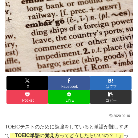
X
Facebook
はてブ
Pocket
LINE
コピー
2020.02.10
TOEICテストのために勉強をしていると単語が難しすぎ
て
「
TOEIC単語
の
覚え方
ってどうしたらいいの？！」
っ