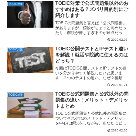
TOEIC対策で公式問題集以外のお
TOEIC対策
すすめはある？ズバリ目的別にご
紹介します
TOEICの問題集と言えば「公式問題集」
がありますが、値段がちょっと高めだっ
たり、解説が難しすぎるのが難点だった
りします。そこで今回の記事では、
2020.02.07
TOEIC対策にぴったりな公式問題集以外
のおすすめを目的別にご紹介していきま
TOEIC公開テストとIPテスト違い
TOEIC対策
す。
を解説！就活や院試に使えるのは
どっち？
今回はTOEIC公開テストとIPテストの違
いを分かりやすく解説したいと思いま
す！２つのテストの違い、なぜ２種類に
分かれているのか、就活や院試で使える
2020.01.24
のはどっち？などなどよくある疑問を解
決しますよ～。
TOEIC公式問題集と公式以外の問
TOEIC対策
題集の違い！メリット・デメリッ
トまとめ
TOEIC公式問題集と公式以外の問題集に
ついてそれぞれのメリット・デメリット
を中心に解説をしながら、あなたにピッ
タリ合うのはどちらのタイプなのか探っ
2020.02.05
てみたいと思います！