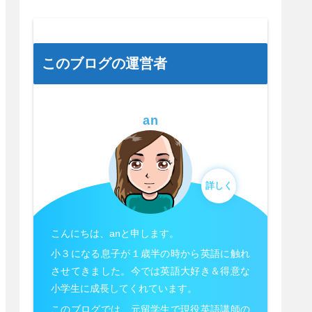
このブログの運営者
an
詳しく
こんにちは、anと申します。
小３になる息子が１歳半の時から英語に触れ
させてきました。今では英語大好き＆得意な
小学生に成長してくれています。
このブログでは、元留学生で現役英語講師の