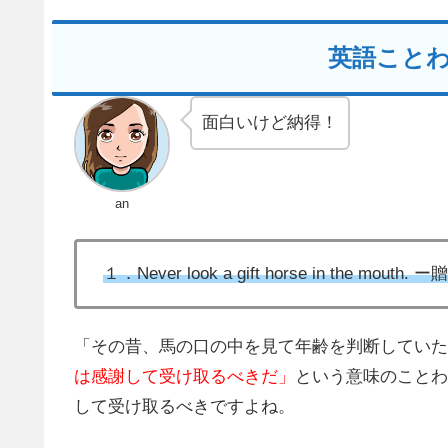
英語こと
面白いけど納得！
an
１．Never look a gift horse in the
「その昔、馬の口の中を見て年齢を判断していた
は感謝して受け取るべきだ」
という意味のことわ
して受け取るべきですよね。