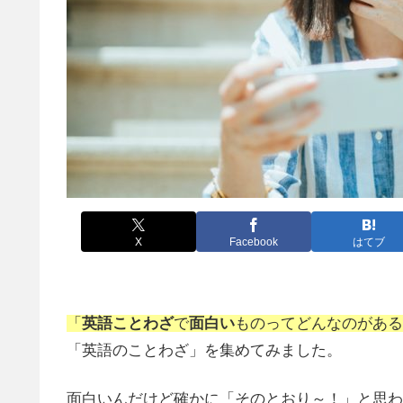
X
Facebook
はてブ
「
英語ことわざ
で
面白い
ものってどんなのがある
「英語のことわざ」を集めてみました。
面白いんだけど確かに「そのとおり～！」と思わ