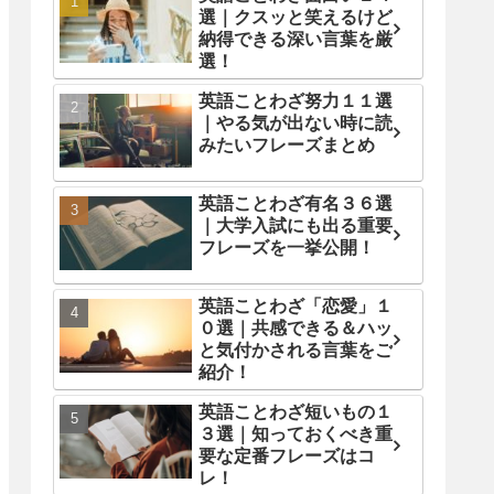
選｜クスッと笑えるけど
納得できる深い言葉を厳
選！
英語ことわざ努力１１選
｜やる気が出ない時に読
みたいフレーズまとめ
英語ことわざ有名３６選
｜大学入試にも出る重要
フレーズを一挙公開！
英語ことわざ「恋愛」１
０選｜共感できる＆ハッ
と気付かされる言葉をご
紹介！
英語ことわざ短いもの１
３選｜知っておくべき重
要な定番フレーズはコ
レ！