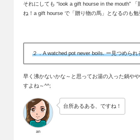
それにしても “look a gift hourse in t
ね！a gift hourse で「贈り物の馬」となるの
２．A watched pot never boils. ー
早く沸かないかな～と思ってお湯の入った鍋やや
すよね～^^;
台所あるある、ですね！
an