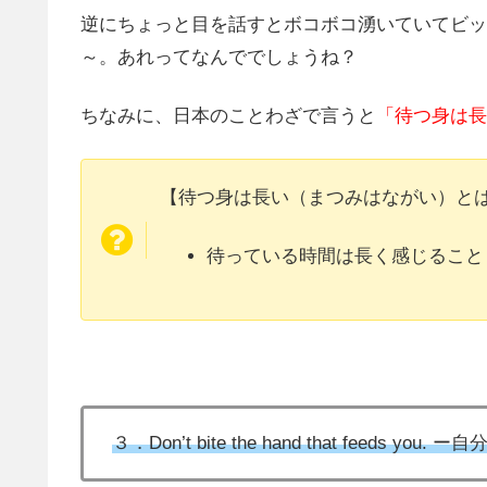
逆にちょっと目を話すとボコボコ湧いていてビッ
～。あれってなんででしょうね？
ちなみに、日本のことわざで言うと
「待つ身は長
【待つ身は長い（まつみはながい）と
待っている時間は長く感じること
３．Don’t bite the hand that feed