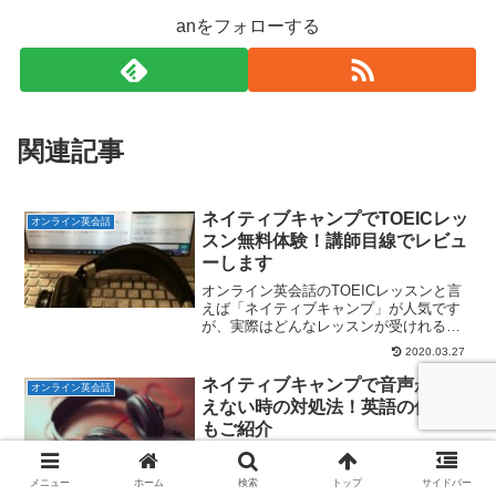
anをフォローする
関連記事
ネイティブキャンプでTOEICレッ
オンライン英会話
スン無料体験！講師目線でレビュ
ーします
オンライン英会話のTOEICレッスンと言
えば「ネイティブキャンプ」が人気です
が、実際はどんなレッスンが受けれるの
か気になりますよね。そこで大学生や社
2020.03.27
会人対象にTOEIC対策をしている「現役
講師」の目線でレビューしていきたいと
ネイティブキャンプで音声が聞こ
オンライン英会話
思います！就活や会社の昇進などで
えない時の対処法！英語の伝え方
TOEICスコアが必要な人はぜひ参考にし
もご紹介
てみてください～。
今回の記事では、ネイティブキャンプの
レッスン中に音声が聞こえない時の対処
メニュー
ホーム
検索
トップ
サイドバー
法として、実際に私がやった方法をご紹