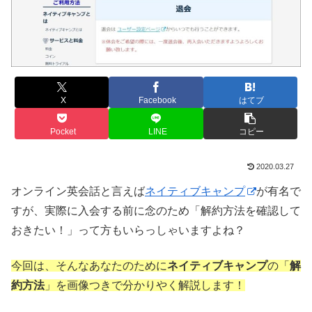
X
Facebook
はてブ
Pocket
LINE
コピー
2020.03.27
オンライン英会話と言えば
ネイティブキャンプ
が有名で
すが、実際に入会する前に念のため「解約方法を確認して
おきたい！」って方もいらっしゃいますよね？
今回は、そんなあなたのために
ネイティブキャンプ
の「
解
約方法
」を画像つきで分かりやく解説します！